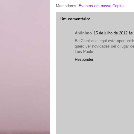
Marcadores:
Eventos em nossa Capital.
Um comentário:
Anônimo
15 de julho de 2012 às
Ba Carol que legal esta oportuni
quero ver novidades sei o lugar ce
Luis Paulo.
Responder