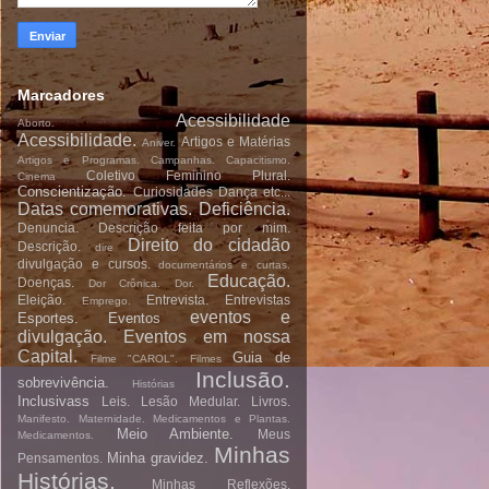
Marcadores
Acessibilidade
Aborto.
Acessibilidade.
Artigos e Matérias
Aniver.
Artigos e Programas.
Campanhas.
Capacitismo.
Coletivo Feminino Plural.
Cinema
Conscientização.
Curiosidades
Dança etc...
Datas comemorativas.
Deficiência.
Denuncia.
Descrição feita por mim.
Direito do cidadão
Descrição.
dire
divulgação e cursos.
documentários e curtas.
Educação.
Doenças.
Dor Crônica.
Dor.
Eleição.
Entrevista.
Entrevistas
Emprego.
eventos e
Esportes.
Eventos
divulgação.
Eventos em nossa
Capital.
Guia de
Filme "CAROL".
Filmes
Inclusão.
sobrevivência.
Histórias
Inclusivass
Leis.
Lesão Medular.
Livros.
Manifesto.
Maternidade.
Medicamentos e Plantas.
Meio Ambiente.
Meus
Medicamentos.
Minhas
Minha gravidez.
Pensamentos.
Histórias.
Minhas Reflexões.