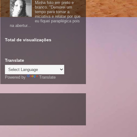
Minha foto em preto e
branco. "Demorei um
tempo para tomar a
iniciativa e relatar por que
eu fiquei paraplégica pois
na abertur...
Total de visualizações
Translate
Powered by
Translate