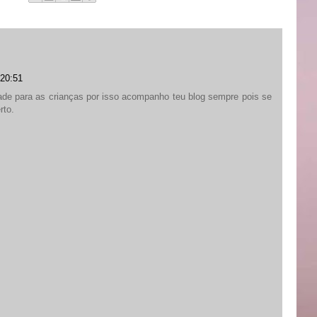
 20:51
dade para as crianças por isso acompanho teu blog sempre pois se
rto.