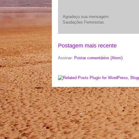
Agradeço sua mensagem.
Saudações Feministas.
Postagem mais recente
Assinar:
Postar comentários (Atom)
LinkWithin